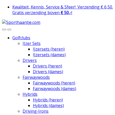
Skip
Skip
Kwaliteit, Kennis, Service & Sfeer!
Verzending € 6,50.
to
to
Gratis verzending boven
€ 50,-
!
navigation
content
Golfclubs
IJzer Sets
IJzersets (heren)
IJzersets (dames)
Drivers
Drivers (heren)
Drivers (dames)
Fairwaywoods
Fairwaywoods (heren)
Fairwaywoods (dames)
Hybrids
Hybrids (heren)
Hybrids (dames)
Driving-Irons