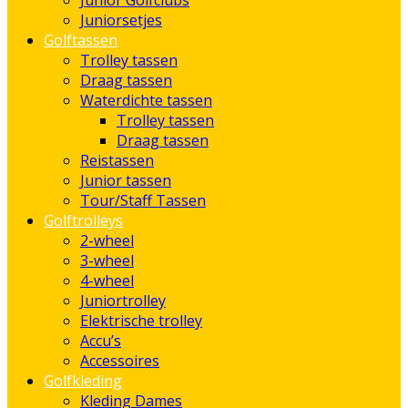
Junior Golfclubs
Juniorsetjes
Golftassen
Trolley tassen
Draag tassen
Waterdichte tassen
Trolley tassen
Draag tassen
Reistassen
Junior tassen
Tour/Staff Tassen
Golftrolleys
2-wheel
3-wheel
4-wheel
Juniortrolley
Elektrische trolley
Accu’s
Accessoires
Golfkleding
Kleding Dames