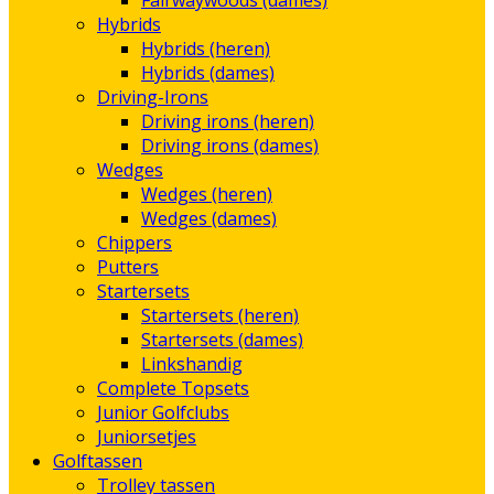
Fairwaywoods (dames)
Hybrids
Hybrids (heren)
Hybrids (dames)
Driving-Irons
Driving irons (heren)
Driving irons (dames)
Wedges
Wedges (heren)
Wedges (dames)
Chippers
Putters
Startersets
Startersets (heren)
Startersets (dames)
Linkshandig
Complete Topsets
Junior Golfclubs
Juniorsetjes
Golftassen
Trolley tassen