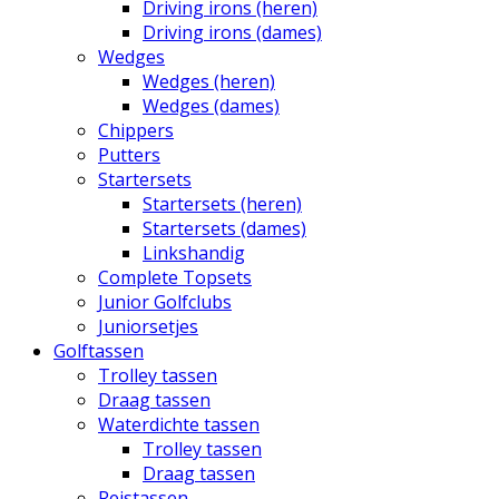
Driving irons (heren)
Driving irons (dames)
Wedges
Wedges (heren)
Wedges (dames)
Chippers
Putters
Startersets
Startersets (heren)
Startersets (dames)
Linkshandig
Complete Topsets
Junior Golfclubs
Juniorsetjes
Golftassen
Trolley tassen
Draag tassen
Waterdichte tassen
Trolley tassen
Draag tassen
Reistassen