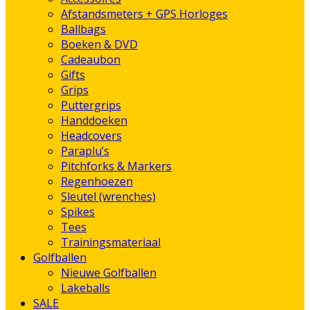
Afstandsmeters + GPS Horloges
Ballbags
Boeken & DVD
Cadeaubon
Gifts
Grips
Puttergrips
Handdoeken
Headcovers
Paraplu’s
Pitchforks & Markers
Regenhoezen
Sleutel (wrenches)
Spikes
Tees
Trainingsmateriaal
Golfballen
Nieuwe Golfballen
Lakeballs
SALE