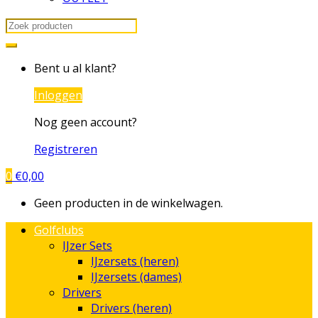
Search
for:
Bent u al klant?
Inloggen
Nog geen account?
Registreren
0
€
0,00
Geen producten in de winkelwagen.
Golfclubs
IJzer Sets
IJzersets (heren)
IJzersets (dames)
Drivers
Drivers (heren)