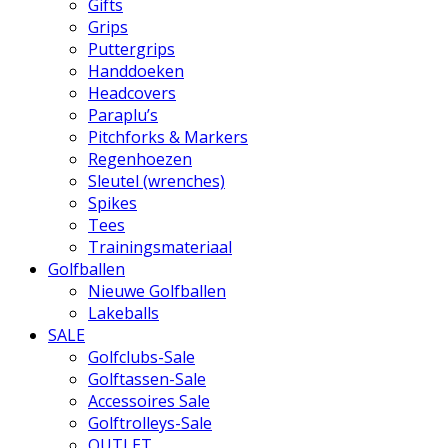
Gifts
Grips
Puttergrips
Handdoeken
Headcovers
Paraplu’s
Pitchforks & Markers
Regenhoezen
Sleutel (wrenches)
Spikes
Tees
Trainingsmateriaal
Golfballen
Nieuwe Golfballen
Lakeballs
SALE
Golfclubs-Sale
Golftassen-Sale
Accessoires Sale
Golftrolleys-Sale
OUTLET