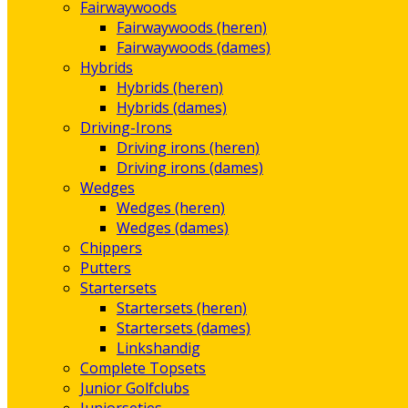
Fairwaywoods
Fairwaywoods (heren)
Fairwaywoods (dames)
Hybrids
Hybrids (heren)
Hybrids (dames)
Driving-Irons
Driving irons (heren)
Driving irons (dames)
Wedges
Wedges (heren)
Wedges (dames)
Chippers
Putters
Startersets
Startersets (heren)
Startersets (dames)
Linkshandig
Complete Topsets
Junior Golfclubs