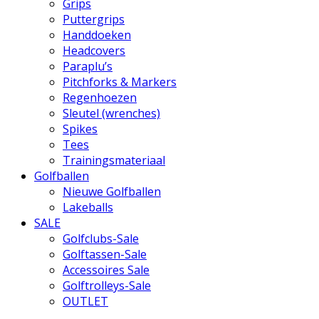
Grips
Puttergrips
Handdoeken
Headcovers
Paraplu’s
Pitchforks & Markers
Regenhoezen
Sleutel (wrenches)
Spikes
Tees
Trainingsmateriaal
Golfballen
Nieuwe Golfballen
Lakeballs
SALE
Golfclubs-Sale
Golftassen-Sale
Accessoires Sale
Golftrolleys-Sale
OUTLET