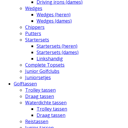
Driving irons (dames)
Wedges
Wedges (heren)
Wedges (dames)
Chippers
Putters
Startersets
Startersets (heren)
Startersets (dames)
Linkshandig
Complete Topsets
Junior Golfclubs
Juniorsetjes
Golftassen
Trolley tassen
Draag tassen
Waterdichte tassen
Trolley tassen
Draag tassen
Reistassen
Junior tassen