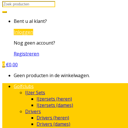
Search
for:
Bent u al klant?
Inloggen
Nog geen account?
Registreren
0
€
0,00
Geen producten in de winkelwagen.
Golfclubs
IJzer Sets
IJzersets (heren)
IJzersets (dames)
Drivers
Drivers (heren)
Drivers (dames)