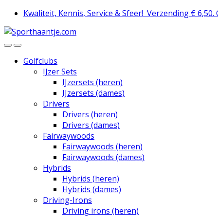
Skip
Skip
Kwaliteit, Kennis, Service & Sfeer!
Verzending € 6,50.
to
to
navigation
content
Golfclubs
IJzer Sets
IJzersets (heren)
IJzersets (dames)
Drivers
Drivers (heren)
Drivers (dames)
Fairwaywoods
Fairwaywoods (heren)
Fairwaywoods (dames)
Hybrids
Hybrids (heren)
Hybrids (dames)
Driving-Irons
Driving irons (heren)