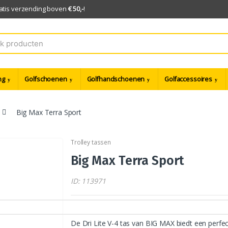
ratis verzending boven
€ 50,-
!
ng
Golfschoenen
Golfhandschoenen
Golfaccessoires
Big Max Terra Sport
Trolley tassen
Big Max Terra Sport
ID: 113971
De Dri Lite V-4 tas van BIG MAX biedt een perfec