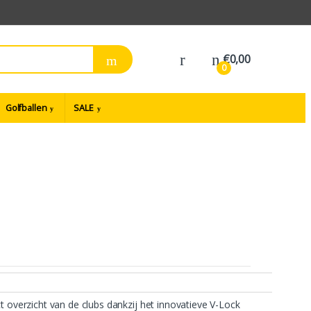
€
0,00
0
Golfballen
SALE
t overzicht van de clubs dankzij het innovatieve V-Lock