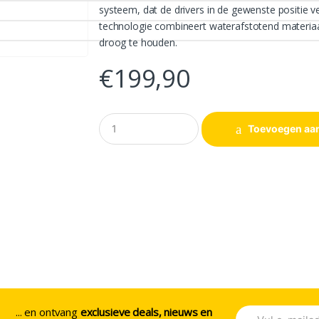
systeem, dat de drivers in de gewenste positie ver
technologie combineert waterafstotend materiaa
droog te houden.
€
199,90
A
Toevoegen aa
a
n
t
a
l
... en ontvang
exclusieve deals, nieuws en