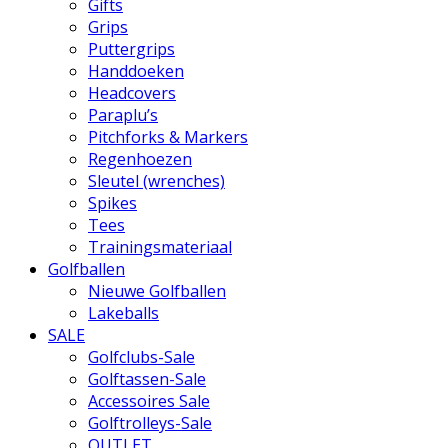
Gifts
Grips
Puttergrips
Handdoeken
Headcovers
Paraplu’s
Pitchforks & Markers
Regenhoezen
Sleutel (wrenches)
Spikes
Tees
Trainingsmateriaal
Golfballen
Nieuwe Golfballen
Lakeballs
SALE
Golfclubs-Sale
Golftassen-Sale
Accessoires Sale
Golftrolleys-Sale
OUTLET