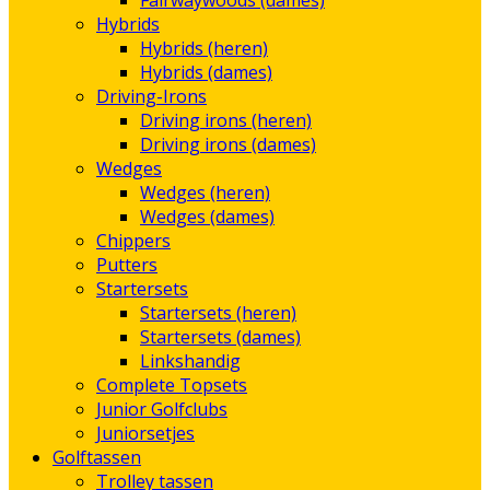
Fairwaywoods (dames)
Hybrids
Hybrids (heren)
Hybrids (dames)
Driving-Irons
Driving irons (heren)
Driving irons (dames)
Wedges
Wedges (heren)
Wedges (dames)
Chippers
Putters
Startersets
Startersets (heren)
Startersets (dames)
Linkshandig
Complete Topsets
Junior Golfclubs
Juniorsetjes
Golftassen
Trolley tassen