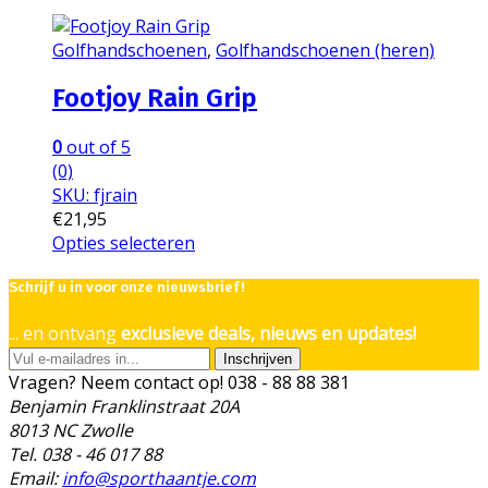
Golfhandschoenen
,
Golfhandschoenen (heren)
Footjoy Rain Grip
0
out of 5
(0)
SKU: fjrain
€
21,95
Opties selecteren
Dit
product
Schrijf u in voor onze nieuwsbrief!
heeft
... en ontvang
exclusieve deals, nieuws en updates!
meerdere
variaties.
Inschrijven
Vragen? Neem contact op!
038 - 88 88 381
Deze
Benjamin Franklinstraat 20A
optie
8013 NC Zwolle
kan
Tel. 038 - 46 017 88
gekozen
Email:
info@sporthaantje.com
worden