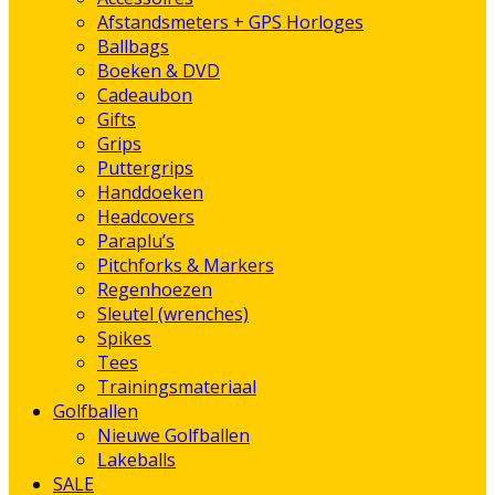
Afstandsmeters + GPS Horloges
Ballbags
Boeken & DVD
Cadeaubon
Gifts
Grips
Puttergrips
Handdoeken
Headcovers
Paraplu’s
Pitchforks & Markers
Regenhoezen
Sleutel (wrenches)
Spikes
Tees
Trainingsmateriaal
Golfballen
Nieuwe Golfballen
Lakeballs
SALE