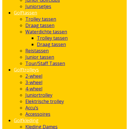
Junior Golfclubs
Juniorsetjes
Golftassen
Trolley tassen
Draag tassen
Waterdichte tassen
Trolley tassen
Draag tassen
Reistassen
Junior tassen
Tour/Staff Tassen
Golftrolleys
2-wheel
3-wheel
4-wheel
Juniortrolley
Elektrische trolley
Accu’s
Accessoires
Golfkleding
Kleding Dames