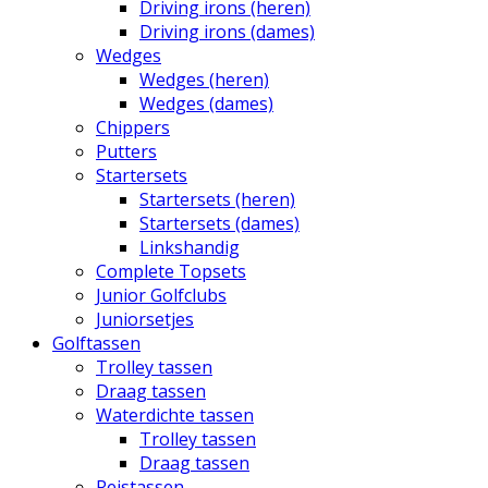
Driving irons (heren)
Driving irons (dames)
Wedges
Wedges (heren)
Wedges (dames)
Chippers
Putters
Startersets
Startersets (heren)
Startersets (dames)
Linkshandig
Complete Topsets
Junior Golfclubs
Juniorsetjes
Golftassen
Trolley tassen
Draag tassen
Waterdichte tassen
Trolley tassen
Draag tassen
Reistassen