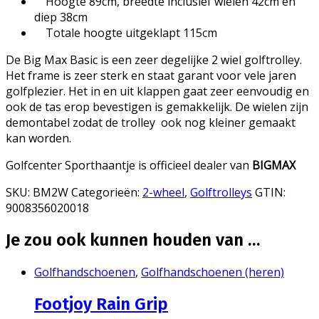
Hoogte 89cm, breedte inclusief wielen 42cm en
diep 38cm
Totale hoogte uitgeklapt 115cm
De Big Max Basic is een zeer degelijke 2 wiel golftrolley.
Het frame is zeer sterk en staat garant voor vele jaren
golfplezier. Het in en uit klappen gaat zeer eenvoudig en
ook de tas erop bevestigen is gemakkelijk. De wielen zijn
demontabel zodat de trolley ook nog kleiner gemaakt
kan worden.
Golfcenter Sporthaantje is officieel dealer van
BIGMAX
SKU:
BM2W
Categorieën:
2-wheel
,
Golftrolleys
GTIN:
9008356020018
Je zou ook kunnen houden van …
Golfhandschoenen
,
Golfhandschoenen (heren)
Footjoy Rain Grip