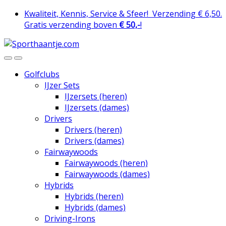
Skip
Skip
Kwaliteit, Kennis, Service & Sfeer!
Verzending € 6,50.
to
to
Gratis verzending boven
€ 50,-
!
navigation
content
Golfclubs
IJzer Sets
IJzersets (heren)
IJzersets (dames)
Drivers
Drivers (heren)
Drivers (dames)
Fairwaywoods
Fairwaywoods (heren)
Fairwaywoods (dames)
Hybrids
Hybrids (heren)
Hybrids (dames)
Driving-Irons