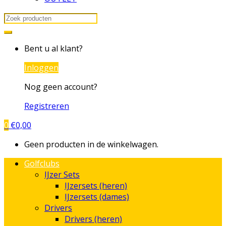
Search
for:
Bent u al klant?
Inloggen
Nog geen account?
Registreren
0
€
0,00
Geen producten in de winkelwagen.
Golfclubs
IJzer Sets
IJzersets (heren)
IJzersets (dames)
Drivers
Drivers (heren)