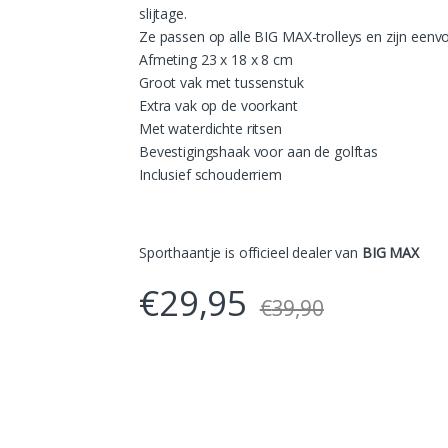
slijtage.
Ze passen op alle BIG MAX-trolleys en zijn eenv
Afmeting 23 x 18 x 8 cm
Groot vak met tussenstuk
Extra vak op de voorkant
Met waterdichte ritsen
Bevestigingshaak voor aan de golftas
Inclusief schouderriem
Sporthaantje is officieel dealer van
BIG MAX
€
29,95
€
39,90