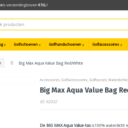
ratis verzending boven
€ 50,-
!
ng
Golfschoenen
Golfhandschoenen
Golfaccessoires
n
Big Max Aqua Value Bag Red/White
Accessoires
,
Golfaccessoires
,
Golftassen
,
Waterdichte
Big Max Aqua Value Bag R
ID: 92032
De BIG MAX Aqua Value-tas
is100% waterdicht e