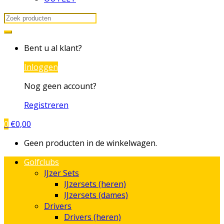
Search
for:
Bent u al klant?
Inloggen
Nog geen account?
Registreren
0
€
0,00
Geen producten in de winkelwagen.
Golfclubs
IJzer Sets
IJzersets (heren)
IJzersets (dames)
Drivers
Drivers (heren)