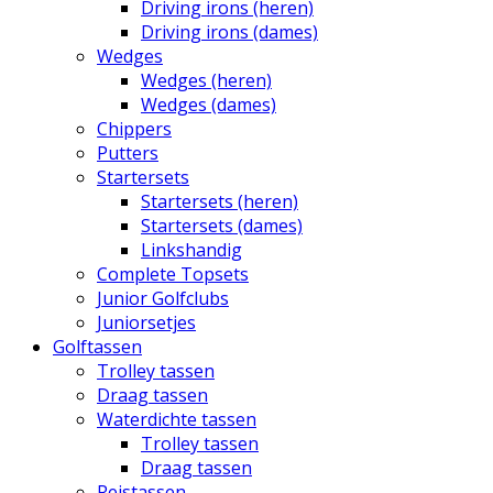
Driving irons (heren)
Driving irons (dames)
Wedges
Wedges (heren)
Wedges (dames)
Chippers
Putters
Startersets
Startersets (heren)
Startersets (dames)
Linkshandig
Complete Topsets
Junior Golfclubs
Juniorsetjes
Golftassen
Trolley tassen
Draag tassen
Waterdichte tassen
Trolley tassen
Draag tassen
Reistassen