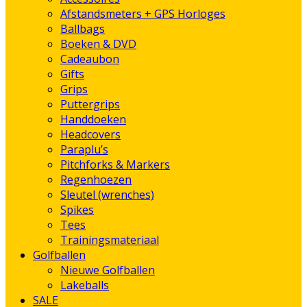
Afstandsmeters + GPS Horloges
Ballbags
Boeken & DVD
Cadeaubon
Gifts
Grips
Puttergrips
Handdoeken
Headcovers
Paraplu’s
Pitchforks & Markers
Regenhoezen
Sleutel (wrenches)
Spikes
Tees
Trainingsmateriaal
Golfballen
Nieuwe Golfballen
Lakeballs
SALE