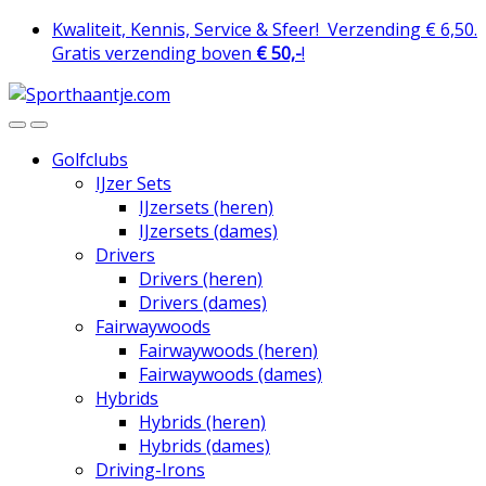
Skip
Skip
Kwaliteit, Kennis, Service & Sfeer!
Verzending € 6,50.
to
to
Gratis verzending boven
€ 50,-
!
navigation
content
Golfclubs
IJzer Sets
IJzersets (heren)
IJzersets (dames)
Drivers
Drivers (heren)
Drivers (dames)
Fairwaywoods
Fairwaywoods (heren)
Fairwaywoods (dames)
Hybrids
Hybrids (heren)
Hybrids (dames)
Driving-Irons