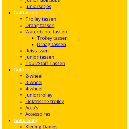
Junior Golfclubs
Juniorsetjes
Golftassen
Trolley tassen
Draag tassen
Waterdichte tassen
Trolley tassen
Draag tassen
Reistassen
Junior tassen
Tour/Staff Tassen
Golftrolleys
2-wheel
3-wheel
4-wheel
Juniortrolley
Elektrische trolley
Accu’s
Accessoires
Golfkleding
Kleding Dames