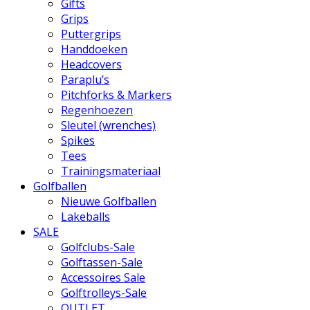
Gifts
Grips
Puttergrips
Handdoeken
Headcovers
Paraplu’s
Pitchforks & Markers
Regenhoezen
Sleutel (wrenches)
Spikes
Tees
Trainingsmateriaal
Golfballen
Nieuwe Golfballen
Lakeballs
SALE
Golfclubs-Sale
Golftassen-Sale
Accessoires Sale
Golftrolleys-Sale
OUTLET