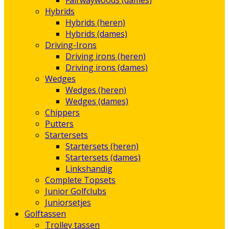
Fairwaywoods (dames)
Hybrids
Hybrids (heren)
Hybrids (dames)
Driving-Irons
Driving irons (heren)
Driving irons (dames)
Wedges
Wedges (heren)
Wedges (dames)
Chippers
Putters
Startersets
Startersets (heren)
Startersets (dames)
Linkshandig
Complete Topsets
Junior Golfclubs
Juniorsetjes
Golftassen
Trolley tassen