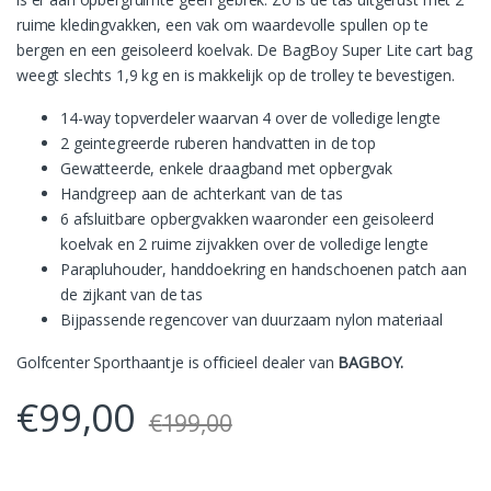
ruime kledingvakken, een vak om waardevolle spullen op te
bergen en een geisoleerd koelvak. De BagBoy Super Lite cart bag
weegt slechts 1,9 kg en is makkelijk op de trolley te bevestigen.
14-way topverdeler waarvan 4 over de volledige lengte
2 geintegreerde ruberen handvatten in de top
Gewatteerde, enkele draagband met opbergvak
Handgreep aan de achterkant van de tas
6 afsluitbare opbergvakken waaronder een geisoleerd
koelvak en 2 ruime zijvakken over de volledige lengte
Parapluhouder, handdoekring en handschoenen patch aan
de zijkant van de tas
Bijpassende regencover van duurzaam nylon materiaal
Golfcenter Sporthaantje is officieel dealer van
BAGBOY.
€
99,00
€
199,00