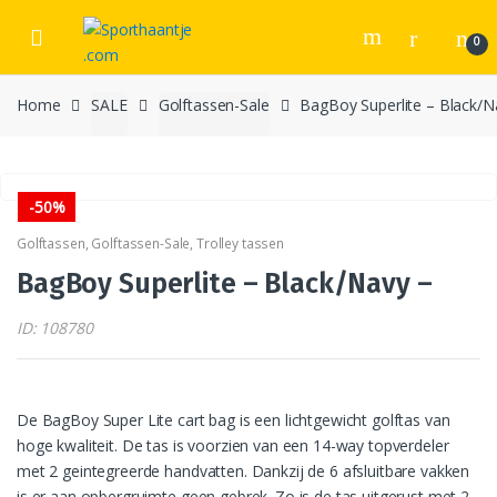
Skip
Skip
to
to
0
navigation
content
Home
SALE
Golftassen-Sale
BagBoy Superlite – Black/N
-
50%
Golftassen
,
Golftassen-Sale
,
Trolley tassen
BagBoy Superlite – Black/Navy –
ID: 108780
De BagBoy Super Lite cart bag is een lichtgewicht golftas van
hoge kwaliteit. De tas is voorzien van een 14-way topverdeler
met 2 geintegreerde handvatten. Dankzij de 6 afsluitbare vakken
is er aan opbergruimte geen gebrek. Zo is de tas uitgerust met 2