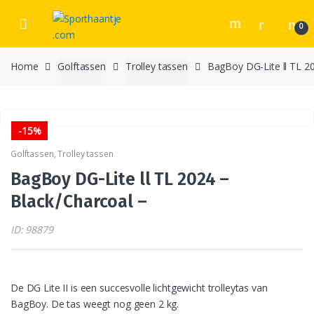
Skip
Skip
to
to
0
navigation
content
Home
Golftassen
Trolley tassen
BagBoy DG-Lite ll TL 2
-
15%
Golftassen
,
Trolley tassen
BagBoy DG-Lite ll TL 2024 –
Black/Charcoal –
ID: 98879
De DG Lite II is een succesvolle lichtgewicht trolleytas van
BagBoy. De tas weegt nog geen 2 kg.