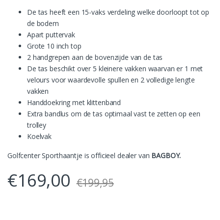
De tas heeft een 15-vaks verdeling welke doorloopt tot op
de bodem
Apart puttervak
Grote 10 inch top
2 handgrepen aan de bovenzijde van de tas
De tas beschikt over 5 kleinere vakken waarvan er 1 met
velours voor waardevolle spullen en 2 volledige lengte
vakken
Handdoekring met klittenband
Extra bandlus om de tas optimaal vast te zetten op een
trolley
Koelvak
Golfcenter Sporthaantje is officieel dealer van
BAGBOY.
€
169,00
€
199,95