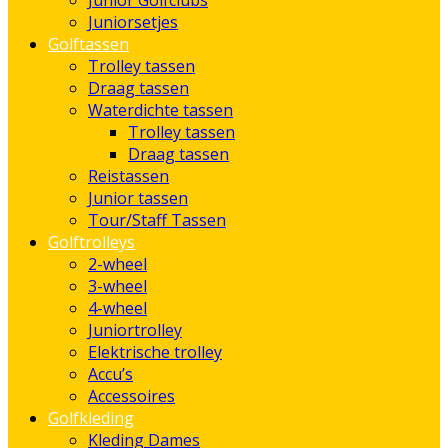
Junior Golfclubs
Juniorsetjes
Golftassen
Trolley tassen
Draag tassen
Waterdichte tassen
Trolley tassen
Draag tassen
Reistassen
Junior tassen
Tour/Staff Tassen
Golftrolleys
2-wheel
3-wheel
4-wheel
Juniortrolley
Elektrische trolley
Accu’s
Accessoires
Golfkleding
Kleding Dames