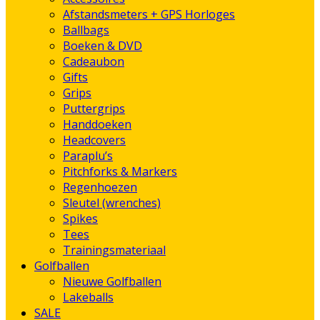
Afstandsmeters + GPS Horloges
Ballbags
Boeken & DVD
Cadeaubon
Gifts
Grips
Puttergrips
Handdoeken
Headcovers
Paraplu’s
Pitchforks & Markers
Regenhoezen
Sleutel (wrenches)
Spikes
Tees
Trainingsmateriaal
Golfballen
Nieuwe Golfballen
Lakeballs
SALE