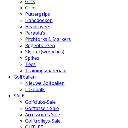
Gifts
Grips
Puttergrips
Handdoeken
Headcovers
Paraplu’s
Pitchforks & Markers
Regenhoezen
Sleutel (wrenches)
Spikes
Tees
Trainingsmateriaal
Golfballen
Nieuwe Golfballen
Lakeballs
SALE
Golfclubs-Sale
Golftassen-Sale
Accessoires Sale
Golftrolleys-Sale
OUTLET