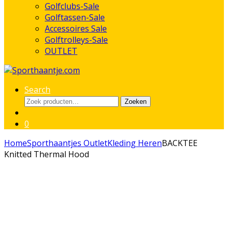
Golfclubs-Sale
Golftassen-Sale
Accessoires Sale
Golftrolleys-Sale
OUTLET
Search
Zoeken
Zoeken
naar:
0
Home
Sporthaantjes Outlet
Kleding Heren
BACKTEE
Knitted Thermal Hood