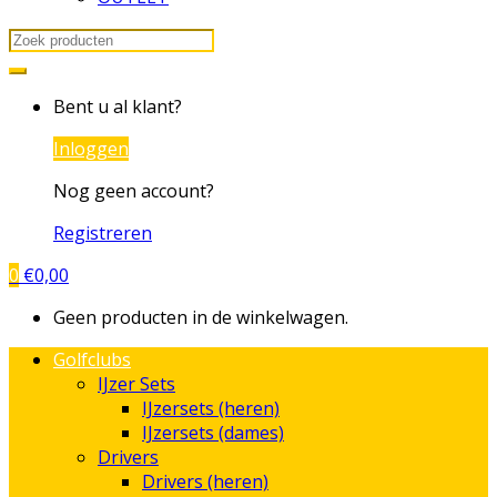
Search
for:
Bent u al klant?
Inloggen
Nog geen account?
Registreren
0
€
0,00
Geen producten in de winkelwagen.
Golfclubs
IJzer Sets
IJzersets (heren)
IJzersets (dames)
Drivers
Drivers (heren)