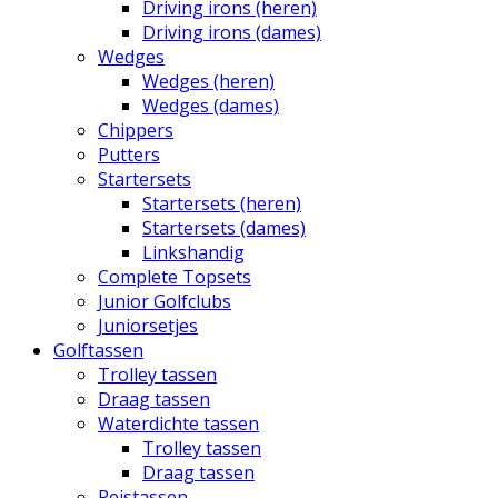
Driving irons (heren)
Driving irons (dames)
Wedges
Wedges (heren)
Wedges (dames)
Chippers
Putters
Startersets
Startersets (heren)
Startersets (dames)
Linkshandig
Complete Topsets
Junior Golfclubs
Juniorsetjes
Golftassen
Trolley tassen
Draag tassen
Waterdichte tassen
Trolley tassen
Draag tassen
Reistassen