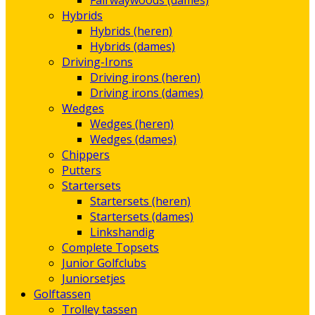
Fairwaywoods (dames)
Hybrids
Hybrids (heren)
Hybrids (dames)
Driving-Irons
Driving irons (heren)
Driving irons (dames)
Wedges
Wedges (heren)
Wedges (dames)
Chippers
Putters
Startersets
Startersets (heren)
Startersets (dames)
Linkshandig
Complete Topsets
Junior Golfclubs
Juniorsetjes
Golftassen
Trolley tassen