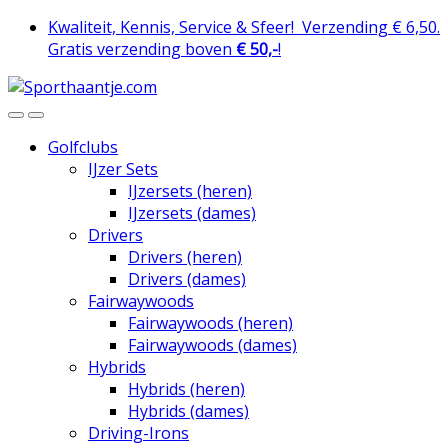
Skip
Skip
Kwaliteit, Kennis, Service & Sfeer!
Verzending € 6,50.
to
to
Gratis verzending boven
€ 50,-
!
navigation
content
Golfclubs
IJzer Sets
IJzersets (heren)
IJzersets (dames)
Drivers
Drivers (heren)
Drivers (dames)
Fairwaywoods
Fairwaywoods (heren)
Fairwaywoods (dames)
Hybrids
Hybrids (heren)
Hybrids (dames)
Driving-Irons