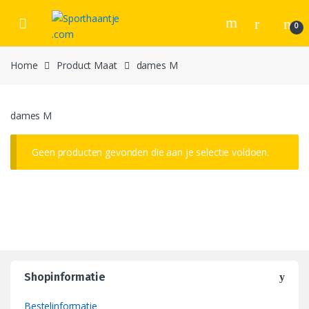
Skip
Skip
to
to
0
navigation
content
Home
Product Maat
dames M
dames M
Geen producten gevonden die aan je selectie voldoen.
Shopinformatie
Bestelinformatie