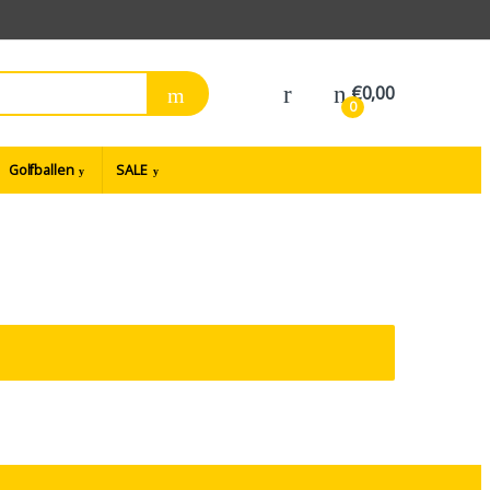
€
0,00
0
Golfballen
SALE