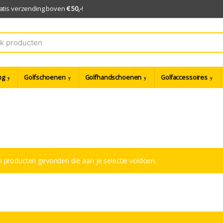
ratis verzending boven
€ 50,-
!
ng
Golfschoenen
Golfhandschoenen
Golfaccessoires
 producten gevonden die aan je selectie voldoen.