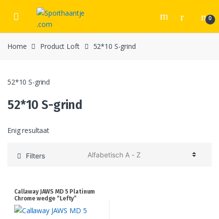
Skip
Skip
to
to
0
navigation
content
Home
Product Loft
52*10 S-grind
52*10 S-grind
52*10 S-grind
Enig resultaat
Filters
Callaway JAWS MD 5 Platinum
Chrome wedge “Lefty”