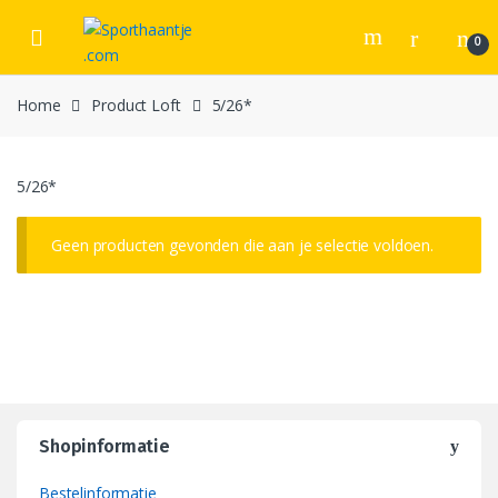
Skip
Skip
to
to
0
navigation
content
Home
Product Loft
5/26*
5/26*
Geen producten gevonden die aan je selectie voldoen.
Shopinformatie
Bestelinformatie