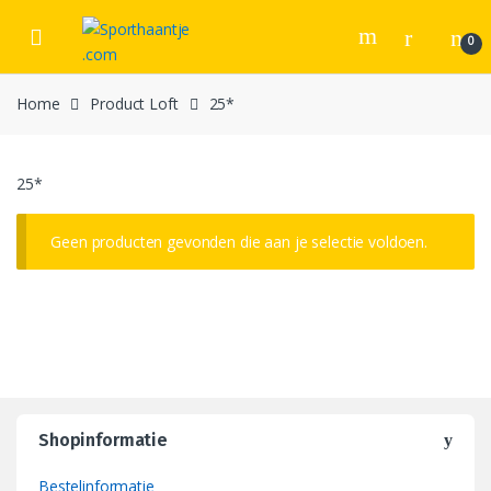
Skip
Skip
to
to
0
navigation
content
Home
Product Loft
25*
25*
Geen producten gevonden die aan je selectie voldoen.
Shopinformatie
Bestelinformatie