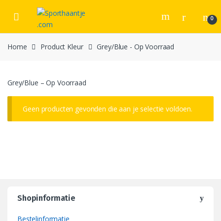
Skip
Skip
to
to
0
navigation
content
Home
Product Kleur
Grey/Blue - Op Voorraad
Grey/Blue – Op Voorraad
Geen producten gevonden die aan je selectie voldoen.
Shopinformatie
Bestelinformatie