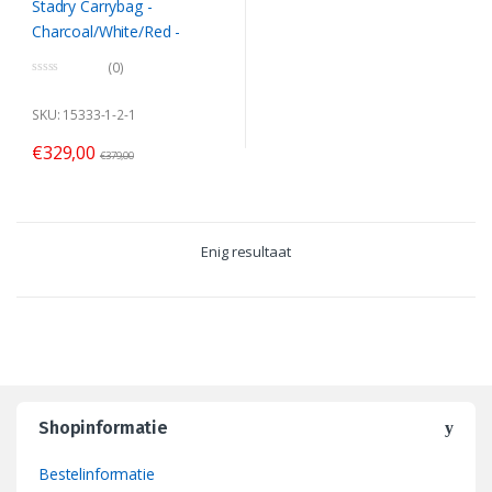
(0)
0
o
u
SKU: 15333-1-2-1
t
o
€
329,00
f
€
379,00
5
Enig resultaat
Shopinformatie
Bestelinformatie