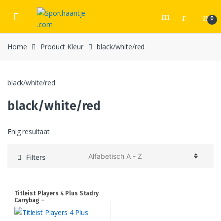
Skip
Skip
to
to
0
navigation
content
Home
Product Kleur
black/white/red
black/white/red
black/white/red
Enig resultaat
Filters
Titleist Players 4 Plus Stadry
Carrybag –
Charcoal/White/Red –