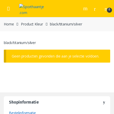
Skip
Skip
to
to
0
navigation
content
Home
Product Kleur
black/titanium/silver
black/titanium/silver
Geen producten gevonden die aan je selectie voldoen.
Shopinformatie
Bestelinformatie