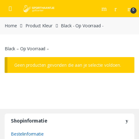
Skip
Skip
to
to
0
navigation
content
Home
Product Kleur
Black - Op Voorraad -
Black – Op Voorraad –
Geen producten gevonden die aan je selectie voldoen.
Shopinformatie
Bestelinformatie