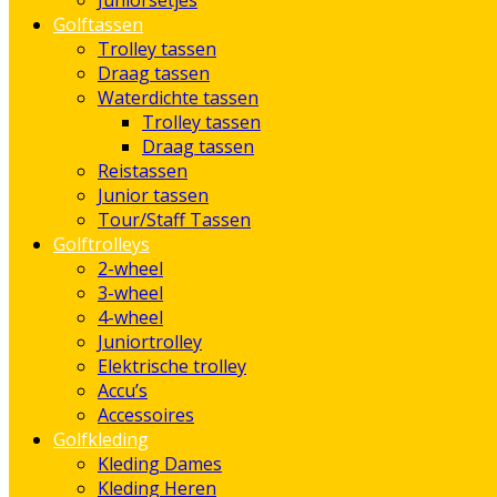
Juniorsetjes
Golftassen
Trolley tassen
Draag tassen
Waterdichte tassen
Trolley tassen
Draag tassen
Reistassen
Junior tassen
Tour/Staff Tassen
Golftrolleys
2-wheel
3-wheel
4-wheel
Juniortrolley
Elektrische trolley
Accu’s
Accessoires
Golfkleding
Kleding Dames
Kleding Heren