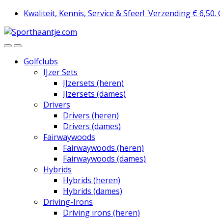
Skip
Skip
Kwaliteit, Kennis, Service & Sfeer!
Verzending € 6,50.
to
to
navigation
content
Golfclubs
IJzer Sets
IJzersets (heren)
IJzersets (dames)
Drivers
Drivers (heren)
Drivers (dames)
Fairwaywoods
Fairwaywoods (heren)
Fairwaywoods (dames)
Hybrids
Hybrids (heren)
Hybrids (dames)
Driving-Irons
Driving irons (heren)