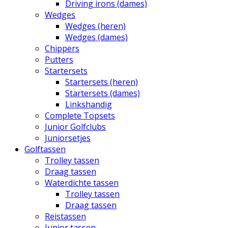
Driving irons (dames)
Wedges
Wedges (heren)
Wedges (dames)
Chippers
Putters
Startersets
Startersets (heren)
Startersets (dames)
Linkshandig
Complete Topsets
Junior Golfclubs
Juniorsetjes
Golftassen
Trolley tassen
Draag tassen
Waterdichte tassen
Trolley tassen
Draag tassen
Reistassen
Junior tassen