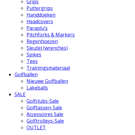
Grips
Puttergrips
Handdoeken
Headcovers
Paraplu’s
Pitchforks & Markers
Regenhoezen
Sleutel (wrenches)
Spikes
Tees
Trainingsmateriaal
Golfballen
Nieuwe Golfballen
Lakeballs
SALE
Golfclubs-Sale
Golftassen-Sale
Accessoires Sale
Golftrolleys-Sale
OUTLET