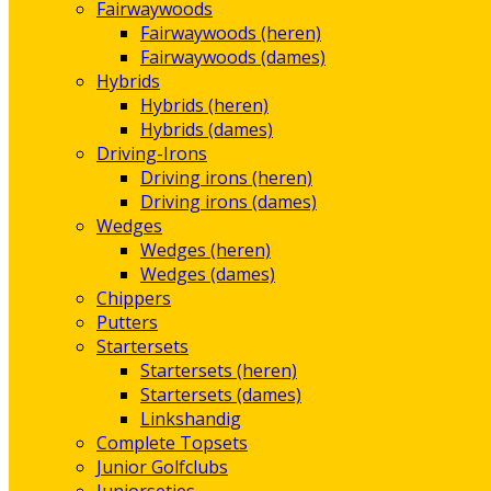
Fairwaywoods
Fairwaywoods (heren)
Fairwaywoods (dames)
Hybrids
Hybrids (heren)
Hybrids (dames)
Driving-Irons
Driving irons (heren)
Driving irons (dames)
Wedges
Wedges (heren)
Wedges (dames)
Chippers
Putters
Startersets
Startersets (heren)
Startersets (dames)
Linkshandig
Complete Topsets
Junior Golfclubs