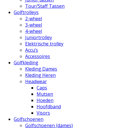
Tour/Staff Tassen
Golftrolleys
2-wheel
3-wheel
4-wheel
Juniortrolley
Elektrische trolley
Accu’s
Accessoires
Golfkleding
Kleding Dames
Kleding Heren
Headwear
Caps
Mutsen
Hoeden
Hoofdband
Visors
Golfschoenen
Golfschoenen (dames)