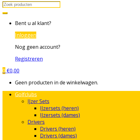
Search
for:
Bent u al klant?
Inloggen
Nog geen account?
Registreren
0
€
0,00
Geen producten in de winkelwagen.
Golfclubs
IJzer Sets
IJzersets (heren)
IJzersets (dames)
Drivers
Drivers (heren)
Drivers (dames)