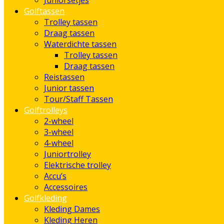
Juniorsetjes
Golftassen
Trolley tassen
Draag tassen
Waterdichte tassen
Trolley tassen
Draag tassen
Reistassen
Junior tassen
Tour/Staff Tassen
Golftrolleys
2-wheel
3-wheel
4-wheel
Juniortrolley
Elektrische trolley
Accu’s
Accessoires
Golfkleding
Kleding Dames
Kleding Heren