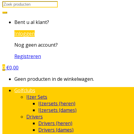
Search
for:
Bent u al klant?
Inloggen
Nog geen account?
Registreren
0
€
0,00
Geen producten in de winkelwagen.
Golfclubs
IJzer Sets
IJzersets (heren)
IJzersets (dames)
Drivers
Drivers (heren)
Drivers (dames)