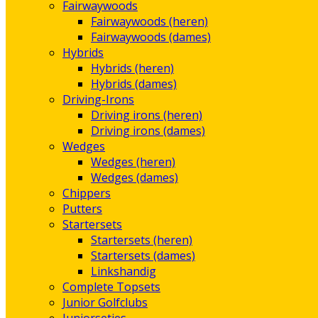
Fairwaywoods
Fairwaywoods (heren)
Fairwaywoods (dames)
Hybrids
Hybrids (heren)
Hybrids (dames)
Driving-Irons
Driving irons (heren)
Driving irons (dames)
Wedges
Wedges (heren)
Wedges (dames)
Chippers
Putters
Startersets
Startersets (heren)
Startersets (dames)
Linkshandig
Complete Topsets
Junior Golfclubs