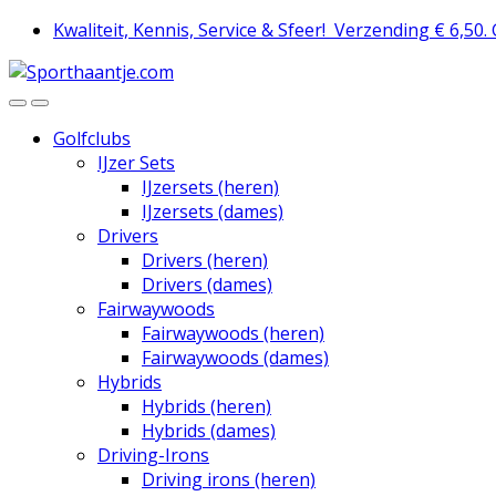
Skip
Skip
Kwaliteit, Kennis, Service & Sfeer!
Verzending € 6,50.
to
to
navigation
content
Golfclubs
IJzer Sets
IJzersets (heren)
IJzersets (dames)
Drivers
Drivers (heren)
Drivers (dames)
Fairwaywoods
Fairwaywoods (heren)
Fairwaywoods (dames)
Hybrids
Hybrids (heren)
Hybrids (dames)
Driving-Irons
Driving irons (heren)