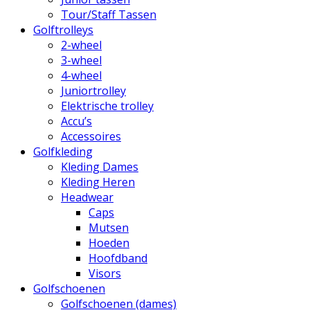
Tour/Staff Tassen
Golftrolleys
2-wheel
3-wheel
4-wheel
Juniortrolley
Elektrische trolley
Accu’s
Accessoires
Golfkleding
Kleding Dames
Kleding Heren
Headwear
Caps
Mutsen
Hoeden
Hoofdband
Visors
Golfschoenen
Golfschoenen (dames)