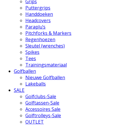
Grips
Puttergrips
Handdoeken
Headcovers
Paraplu’s
Pitchforks & Markers
Regenhoezen
Sleutel (wrenches)
Spikes
Tees
Trainingsmateriaal
Golfballen
Nieuwe Golfballen
Lakeballs
SALE
Golfclubs-Sale
Golftassen-Sale
Accessoires Sale
Golftrolleys-Sale
OUTLET