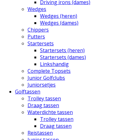
Driving irons (dames)
Wedges
Wedges (heren)
Wedges (dames)
Chippers
Putters
Startersets
Startersets (heren)
Startersets (dames)
Linkshandig
Complete Topsets
Junior Golfclubs
Juniorsetjes
Golftassen
Trolley tassen
Draag tassen
Waterdichte tassen
Trolley tassen
Draag tassen
Reistassen
Junior tassen