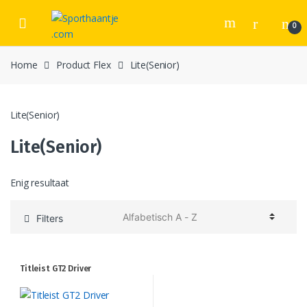
Skip
Skip
to
to
0
navigation
content
Home
Product Flex
Lite(Senior)
Lite(Senior)
Lite(Senior)
Enig resultaat
Filters
Titleist GT2 Driver