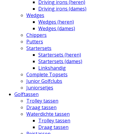
Driving irons (heren)
Driving irons (dames)
Wedges
Wedges (heren)
Wedges (dames)
Chippers
Putters
Startersets
Startersets (heren)
Startersets (dames)
Linkshandig
Complete Topsets
Junior Golfclubs
Juniorsetjes
Golftassen
Trolley tassen
Draag tassen
Waterdichte tassen
Trolley tassen
Draag tassen
Reistassen