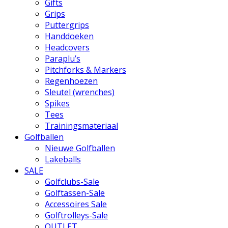
Gifts
Grips
Puttergrips
Handdoeken
Headcovers
Paraplu’s
Pitchforks & Markers
Regenhoezen
Sleutel (wrenches)
Spikes
Tees
Trainingsmateriaal
Golfballen
Nieuwe Golfballen
Lakeballs
SALE
Golfclubs-Sale
Golftassen-Sale
Accessoires Sale
Golftrolleys-Sale
OUTLET