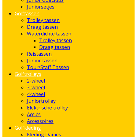
Junior Golfclubs
Juniorsetjes
Golftassen
Trolley tassen
Draag tassen
Waterdichte tassen
Trolley tassen
Draag tassen
Reistassen
Junior tassen
Tour/Staff Tassen
Golftrolleys
2-wheel
3-wheel
4-wheel
Juniortrolley
Elektrische trolley
Accu’s
Accessoires
Golfkleding
Kleding Dames