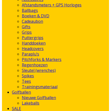
Afstandsmeters + GPS Horloges
Ballbags
Boeken & DVD
Cadeaubon
Gifts
Grips
Puttergrips
Handdoeken
Headcovers
Paraplu’s
Pitchforks & Markers
Regenhoezen
Sleutel (wrenches)
Spikes
Tees
Trainingsmateriaal
Golfballen
Nieuwe Golfballen
Lakeballs
SALE