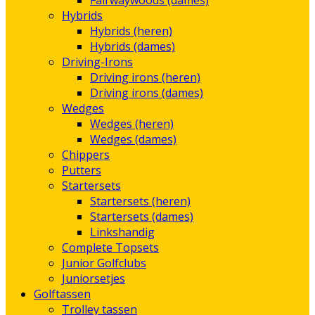
Fairwaywoods (dames)
Hybrids
Hybrids (heren)
Hybrids (dames)
Driving-Irons
Driving irons (heren)
Driving irons (dames)
Wedges
Wedges (heren)
Wedges (dames)
Chippers
Putters
Startersets
Startersets (heren)
Startersets (dames)
Linkshandig
Complete Topsets
Junior Golfclubs
Juniorsetjes
Golftassen
Trolley tassen