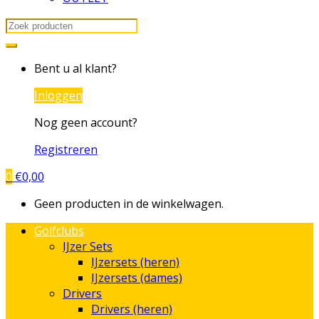
Search
for:
Bent u al klant?
Inloggen
Nog geen account?
Registreren
0
€
0,00
Geen producten in de winkelwagen.
Golfclubs
IJzer Sets
IJzersets (heren)
IJzersets (dames)
Drivers
Drivers (heren)