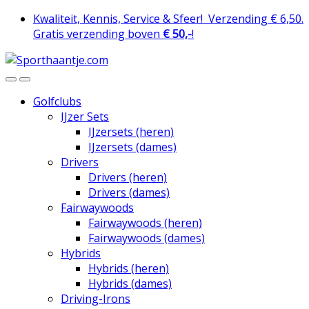
Skip
Skip
Kwaliteit, Kennis, Service & Sfeer!
Verzending € 6,50.
to
to
Gratis verzending boven
€ 50,-
!
navigation
content
Golfclubs
IJzer Sets
IJzersets (heren)
IJzersets (dames)
Drivers
Drivers (heren)
Drivers (dames)
Fairwaywoods
Fairwaywoods (heren)
Fairwaywoods (dames)
Hybrids
Hybrids (heren)
Hybrids (dames)
Driving-Irons